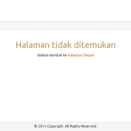
Halaman tidak ditemukan
Silakan kembali ke
Halaman Depan
© 2015 Copyright. All Rights Reserved.