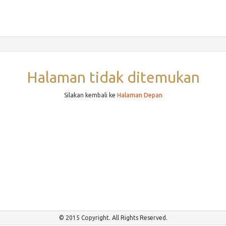
Halaman tidak ditemukan
Silakan kembali ke
Halaman Depan
© 2015 Copyright. All Rights Reserved.