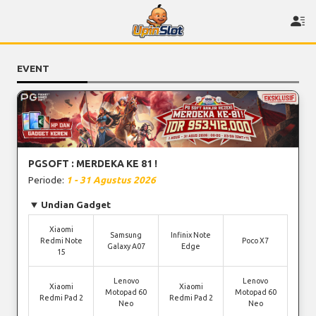
EVENT
PGSOFT : MERDEKA KE 81 !
Periode:
1 - 31 Agustus 2026
Undian Gadget
Xiaomi
Samsung
Infinix Note
Redmi Note
Poco X7
Galaxy A07
Edge
15
Lenovo
Lenovo
Xiaomi
Xiaomi
Motopad 60
Motopad 60
Redmi Pad 2
Redmi Pad 2
Neo
Neo