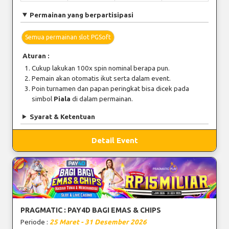
Permainan yang berpartisipasi
Semua permainan slot PGSoft
Aturan :
Cukup lakukan 100x spin nominal berapa pun.
Pemain akan otomatis ikut serta dalam event.
Poin turnamen dan papan peringkat bisa dicek pada
simbol
Piala
di dalam permainan.
Syarat & Ketentuan
Detail Event
PRAGMATIC : PAY4D BAGI EMAS & CHIPS
Periode :
25 Maret - 31 Desember 2026