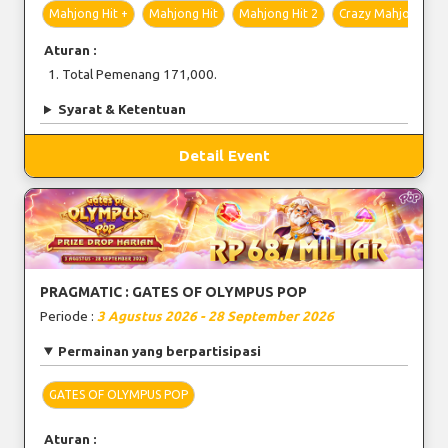
Mahjong Hit +
Mahjong Hit
Mahjong Hit 2
Crazy Mahjong
Aturan :
Total Pemenang 171,000.
Syarat & Ketentuan
Detail Event
PRAGMATIC : GATES OF OLYMPUS POP
Periode :
3 Agustus 2026 - 28 September 2026
Permainan yang berpartisipasi
GATES OF OLYMPUS POP
Aturan :