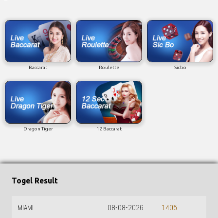
Baccarat
Roulette
Sicbo
Dragon Tiger
12 Baccarat
Togel Result
MIAMI
08-08-2026
1405