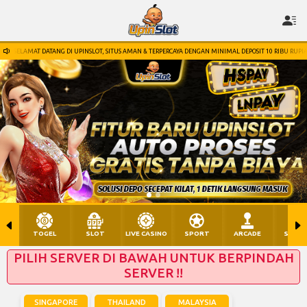
SELAMAT DATANG DI UPINSLOT, SITUS AMAN & TERPERCAYA DENGAN MINIMAL DEPOSIT 10 RIBU RUPI
TOGEL
SLOT
LIVE CASINO
SPORT
ARCADE
SABU
PILIH SERVER DI BAWAH UNTUK BERPINDAH
SERVER !!
SINGAPORE
THAILAND
MALAYSIA