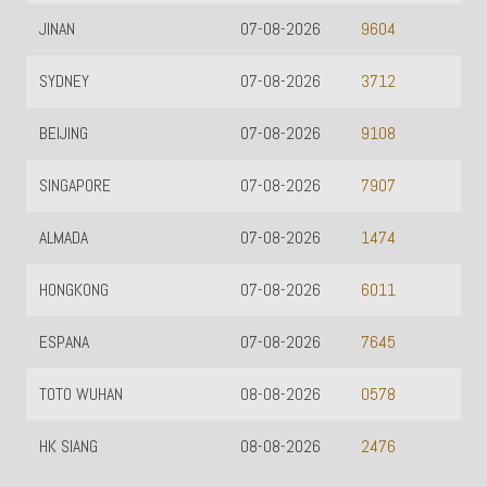
JINAN
07-08-2026
9604
SYDNEY
07-08-2026
3712
BEIJING
07-08-2026
9108
SINGAPORE
07-08-2026
7907
ALMADA
07-08-2026
1474
HONGKONG
07-08-2026
6011
ESPANA
07-08-2026
7645
TOTO WUHAN
08-08-2026
0578
HK SIANG
08-08-2026
2476