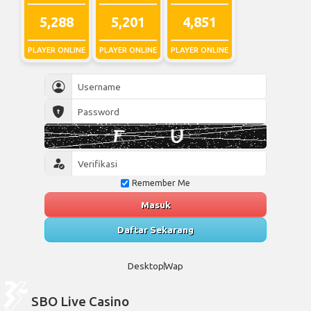
5,288
5,201
4,851
PLAYER ONLINE
PLAYER ONLINE
PLAYER ONLINE
Remember Me
Masuk
Daftar Sekarang
Desktop
Wap
SBO Live Casino