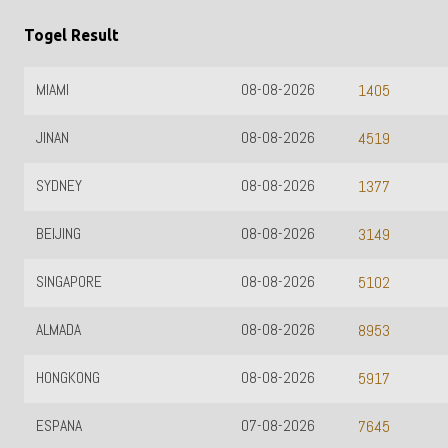
Togel Result
MIAMI
08-08-2026
1405
JINAN
08-08-2026
4519
SYDNEY
08-08-2026
1377
BEIJING
08-08-2026
3149
SINGAPORE
08-08-2026
5102
ALMADA
08-08-2026
8953
HONGKONG
08-08-2026
5917
ESPANA
07-08-2026
7645