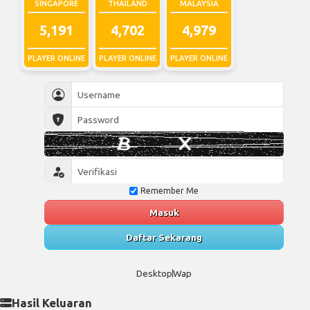
SINGAPORE
THAILAND
MALAYSIA
5,191
4,702
4,979
PLAYER ONLINE
PLAYER ONLINE
PLAYER ONLINE
Remember Me
Masuk
Daftar Sekarang
Desktop
Wap
Hasil Keluaran