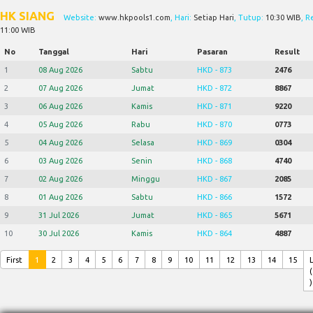
HK SIANG
Website:
www.hkpools1.com
, Hari:
Setiap Hari
, Tutup:
10:30 WIB
, R
11:00 WIB
No
Tanggal
Hari
Pasaran
Result
1
08 Aug 2026
Sabtu
HKD - 873
2476
2
07 Aug 2026
Jumat
HKD - 872
8867
3
06 Aug 2026
Kamis
HKD - 871
9220
4
05 Aug 2026
Rabu
HKD - 870
0773
5
04 Aug 2026
Selasa
HKD - 869
0304
6
03 Aug 2026
Senin
HKD - 868
4740
7
02 Aug 2026
Minggu
HKD - 867
2085
8
01 Aug 2026
Sabtu
HKD - 866
1572
9
31 Jul 2026
Jumat
HKD - 865
5671
10
30 Jul 2026
Kamis
HKD - 864
4887
First
1
2
3
4
5
6
7
8
9
10
11
12
13
14
15
(
)